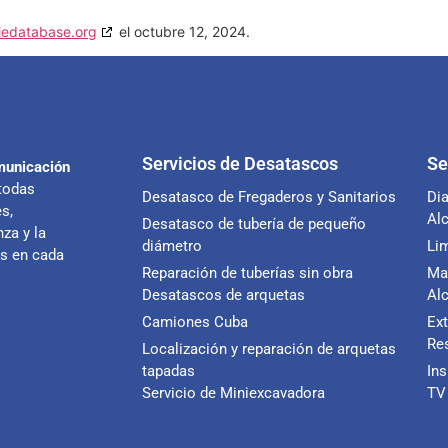
iedatabase.org
el octubre 12, 2024.
Servicios de Desatascos
Se
unicación
todas
Desatasco de Fregaderos y Sanitarios
Di
s,
Alc
Desatasco de tubería de pequeño
za y la
diámetro
Lim
as en cada
Reparación de tuberías sin obra
Ma
Desatascos de arquetas
Alc
Camiones Cuba
Ex
Re
Localización y reparación de arquetas
tapadas
In
Servicio de Miniexcavadora
TV