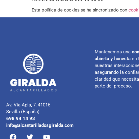
Esta política de cookies se ha sincronizado con
cook
Mantenemos una
com
abierta y honesta
en 
nuestras interaccione
asegurando la confian
claridad que necesit
parte del proceso.
Av. Vía Apia, 7, 41016
Sevilla (España)
698 94 14 93
info@alcantarilladosgiralda.com