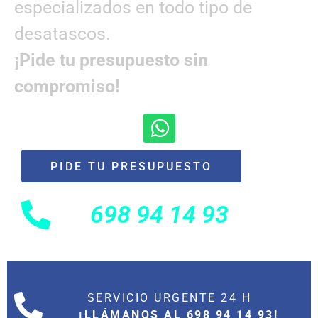
especializados en todo tipo de
desatascos.
¡Pide tu presupuesto sin
compromiso!
PIDE TU PRESUPUESTO
698 94 14 93
SERVICIO URGENTE 24 H
¡LLÁMANOS AL 698 94 14 93!