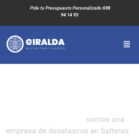
Pide tu Presupuesto Personalizado
698
94 14 93
EMPRESA DE
DESATASCOS
EN
SALTERAS
Alcantarillados Giralda
somos una
empresa de desatascos en Salteras