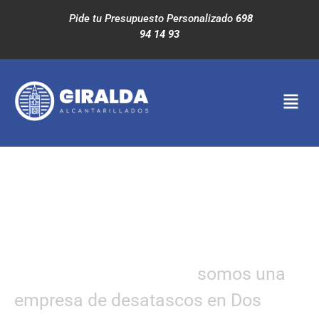
Pide tu Presupuesto Personalizado
698
94 14 93
EMPRESA DE
DESATASCOS
EN
DOS HERMANAS
Alcantarillados Giralda
somos una
empresa de desatascos en Dos