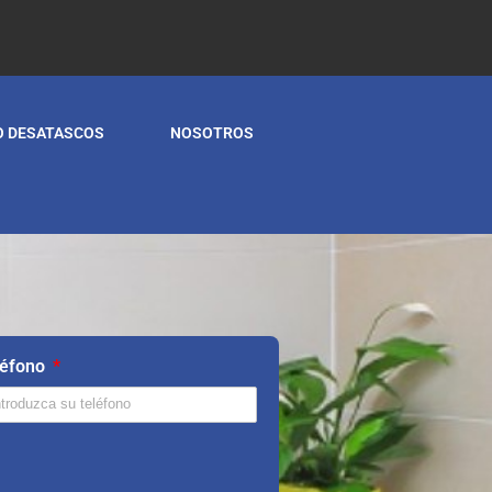
O DESATASCOS
NOSOTROS
léfono