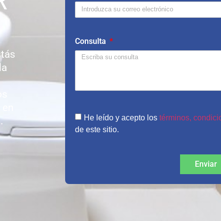
R
Consulta
stás
da
os
 en
He leído y acepto los
términos, condicio
.
de este sitio.
Enviar