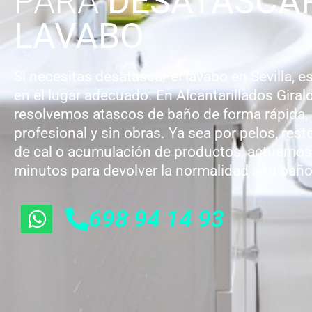
PARA
DESATASCA
LAVABO
Si necesitas desatascar el lavabo en Sevilla, e
en el lugar adecuado. En Alcantarillados Giral
resolvemos atascos de baño de forma rápida,
profesional y sin obras. Ya sea por pelos, rest
de cal o acumulación de productos, actuamos
minutos para devolver la normalidad a tu baño
698 94 14 93