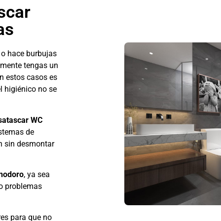
scar
as
 o hace burbujas
lemente tengas un
n estos casos es
l higiénico no se
satascar WC
stemas de
ón sin desmontar
inodoro
, ya sea
 o problemas
res para que no