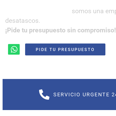
Alcantarillados Giralda
somos una empre
desatascos.
¡Pide tu presupuesto sin compromiso!
PIDE TU PRESUPUESTO
SERVICIO URGENTE