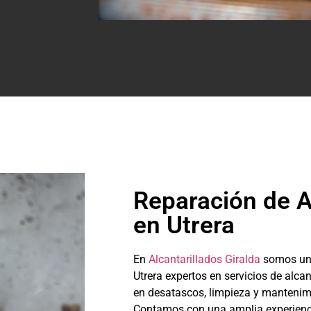
Reparación de A
en Utrera
En
Alcantarillados Giralda
somos una
Utrera expertos en servicios de alca
en desatascos, limpieza y mantenimi
Contamos con una amplia experienci