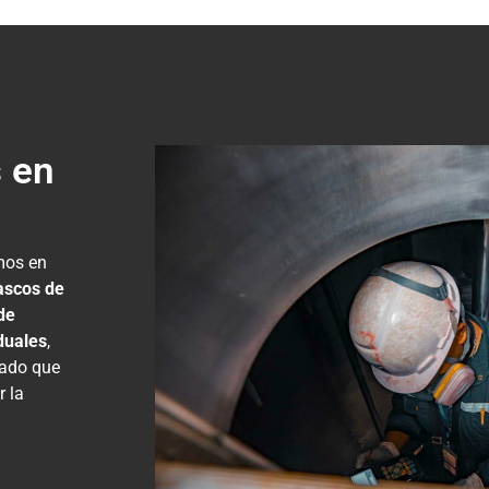
 en
mos en
ascos de
de
duales
,
lado que
r la