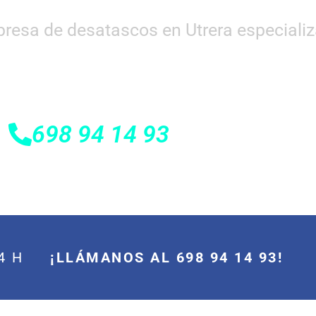
sa de desatascos en Utrera especializa
698 94 14 93
 24 H
¡LLÁMANOS AL 698 94 14 93!