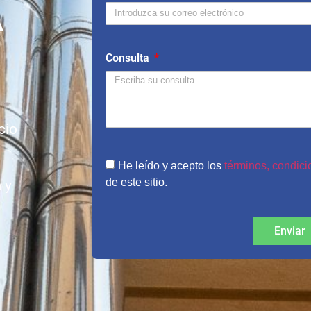
A
Consulta
cio
He leído y acepto los
términos, condicio
de este sitio.
 y
Enviar