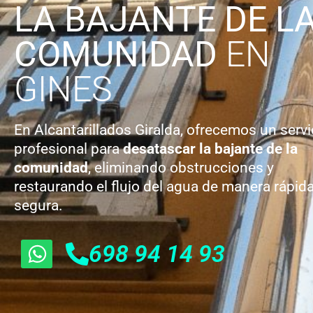
LA BAJANTE DE L
COMUNIDAD
EN
GINES
En Alcantarillados Giralda, ofrecemos un servi
profesional para
desatascar la bajante de la
comunidad
, eliminando obstrucciones y
restaurando el flujo del agua de manera rápida
segura.
698 94 14 93