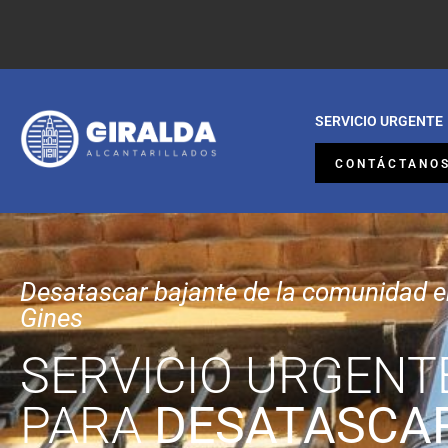
SERVICIO URGENTE
CONTÁCTANO
Desatascar bajante de la comunidad 
Gines
SERVICIO URGENT
PARA
DESATASCA