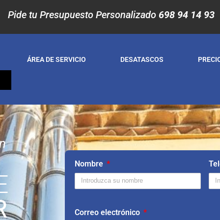
Pide tu Presupuesto Personalizado
698 94 14 93
ÁREA DE SERVICIO
DESATASCOS
PRECI
S
en
Nombre
Te
E
R
Correo electrónico