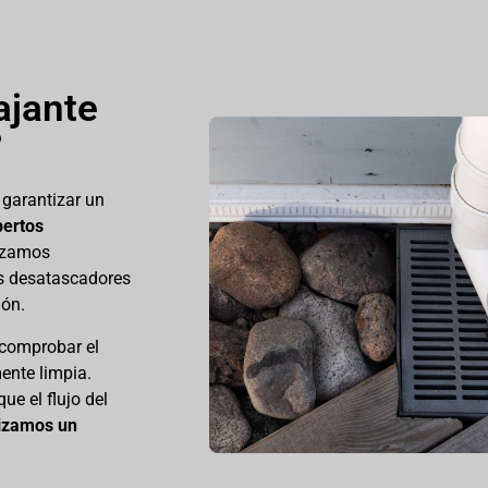
ajante
?
 garantizar un
pertos
lizamos
s desatascadores
ión.
 comprobar el
ente limpia.
ue el flujo del
izamos un