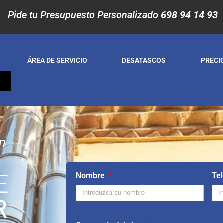
Pide tu Presupuesto Personalizado
698 94 14 93
ÁREA DE SERVICIO
DESATASCOS
PRECI
S
en
E
Nombre
Te
R