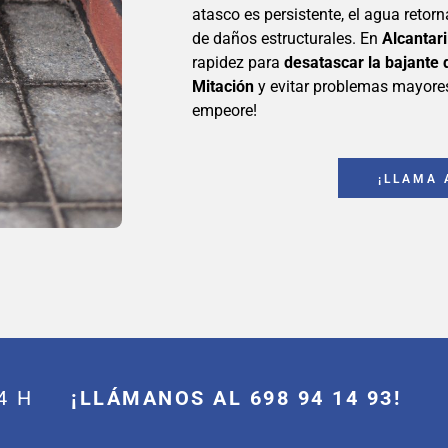
atasco es persistente, el agua retor
de daños estructurales. En
Alcantari
rapidez para
desatascar la bajante 
Mitación
y evitar problemas mayores
empeore!
¡LLAMA 
 24 H
¡LLÁMANOS AL 698 94 14 93!