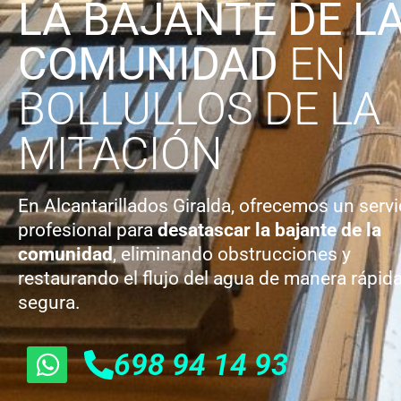
LA BAJANTE DE L
COMUNIDAD
EN
BOLLULLOS DE LA
MITACIÓN
En Alcantarillados Giralda, ofrecemos un servi
profesional para
desatascar la bajante de la
comunidad
, eliminando obstrucciones y
restaurando el flujo del agua de manera rápida
segura.
698 94 14 93