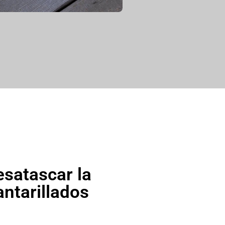
esatascar la
antarillados