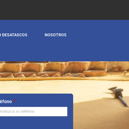
O DESATASCOS
NOSOTROS
léfono