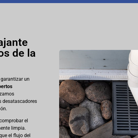
ajante
os de la
 garantizar un
pertos
lizamos
s desatascadores
ión.
 comprobar el
ente limpia.
ue el flujo del