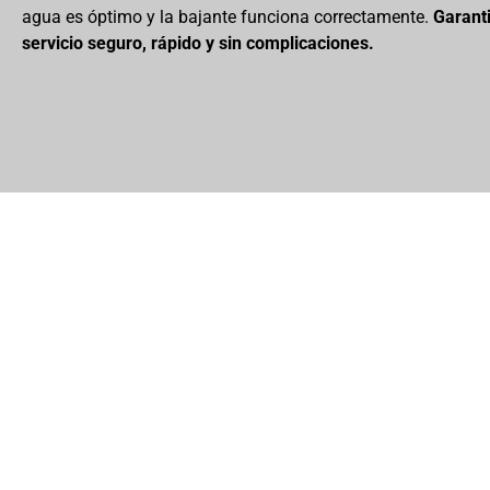
agua es óptimo y la bajante funciona correctamente.
Garant
servicio seguro, rápido y sin complicaciones.