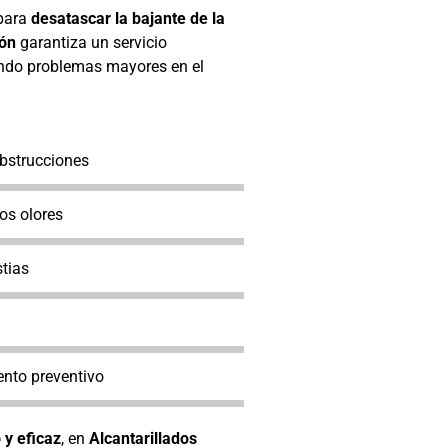
para
desatascar la bajante de la
ión
garantiza un servicio
tando problemas mayores en el
obstrucciones
os olores
tias
nto preventivo
 y eficaz
, en
Alcantarillados