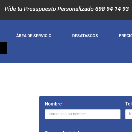
Pide tu Presupuesto Personalizado
698 94 14 93
ÁREA DE SERVICIO
DESATASCOS
PRECI
S
en
E
Nombre
Te
R