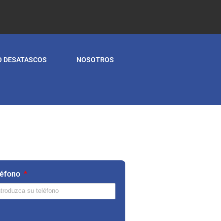
O DESATASCOS
NOSOTROS
léfono