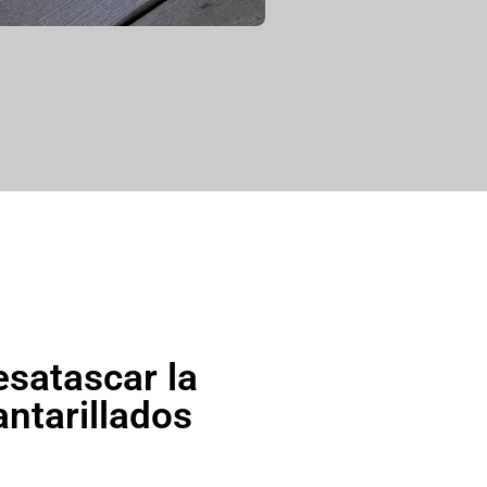
esatascar la
antarillados