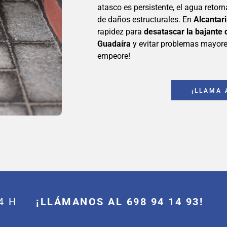
atasco es persistente, el agua retor
de daños estructurales. En
Alcantari
rapidez para
desatascar la bajante 
Guadaíra
y evitar problemas mayores
empeore!
¡LLAMA 
 24 H
¡LLÁMANOS AL 698 94 14 93!