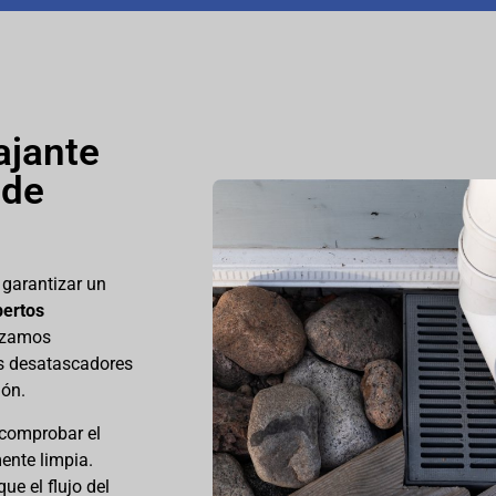
ajante
 de
 garantizar un
pertos
lizamos
s desatascadores
ión.
 comprobar el
ente limpia.
ue el flujo del