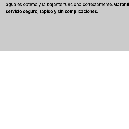
agua es óptimo y la bajante funciona correctamente.
Garant
servicio seguro, rápido y sin complicaciones.