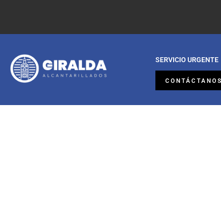
SERVICIO URGENTE
CONTÁCTANO
Desatascar bajante de la comunidad 
Alcalá de Guadaíra
SERVICIO URGENT
PARA
DESATASCA