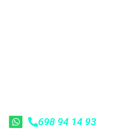
LA BAJANTE DE L
COMUNIDAD
EN
ALCALÁ DE
GUADAÍRA
En Alcantarillados Giralda, ofrecemos un servi
profesional para
desatascar la bajante de la
comunidad
, eliminando obstrucciones y
restaurando el flujo del agua de manera rápida
segura.
698 94 14 93