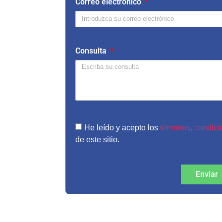
A
Correo electrónico
Consulta
cio
He leído y acepto los
términos, condicio
de este sitio.
 y
Enviar